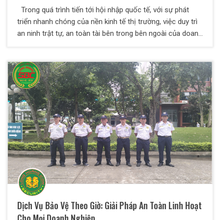
Trong quá trình tiến tới hội nhập quốc tế, với sự phát
triển nhanh chóng của nền kinh tế thị trường, việc duy trì
an ninh trật tự, an toàn tài bên trong bên ngoài của doanh
nghiệp là điều hết sức cần thiết. Vì thế, Công ty Dich vụ
bảo vệ Thiên Long Hoàng ra đời, nhằm đáp ứng tất cả
những nhu cầu tất yếu trên và đảm bảo an toàn cho Quý
doanh nghiệp.
Dịch Vụ Bảo Vệ Theo Giờ: Giải Pháp An Toàn Linh Hoạt
Cho Mọi Doanh Nghiệp