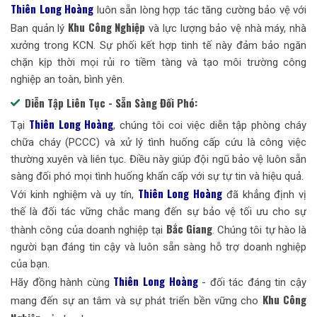
Thiên Long Hoàng
luôn sẵn lòng hợp tác tăng cường bảo vệ với
Khu Công Nghiệp
Ban quản lý
và lực lượng bảo vệ nhà máy, nhà
xưởng trong KCN. Sự phối kết hợp tinh tế này đảm bảo ngăn
chặn kịp thời mọi rủi ro tiềm tàng và tạo môi trường công
nghiệp an toàn, bình yên.
Diễn Tập Liên Tục - Sẵn Sàng Đối Phó:
Thiên Long Hoàng
Tại
, chúng tôi coi việc diễn tập phòng cháy
chữa cháy (PCCC) và xử lý tình huống cấp cứu là công việc
thường xuyên và liên tục. Điều này giúp đội ngũ bảo vệ luôn sẵn
sàng đối phó mọi tình huống khẩn cấp với sự tự tin và hiệu quả.
Thiên Long Hoàng
Với kinh nghiệm và uy tín,
đã khẳng định vị
thế là đối tác vững chắc mang đến sự bảo vệ tối ưu cho sự
Bắc Giang
thành công của doanh nghiệp tại
. Chúng tôi tự hào là
người bạn đáng tin cậy và luôn sẵn sàng hỗ trợ doanh nghiệp
của bạn.
Thiên Long Hoàng
Hãy đồng hành cùng
- đối tác đáng tin cậy
Khu Công
mang đến sự an tâm và sự phát triển bền vững cho