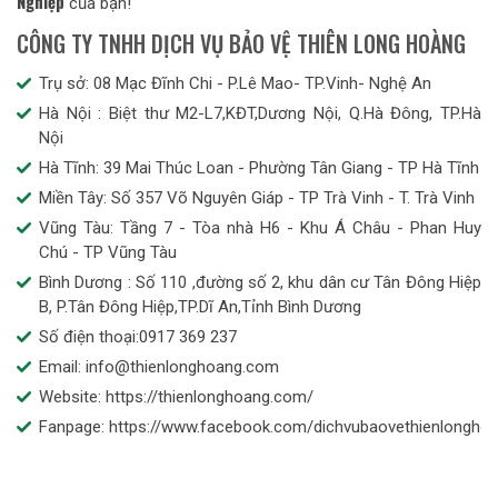
Nghiệp
của bạn!
CÔNG TY TNHH DỊCH VỤ BẢO VỆ THIÊN LONG HOÀNG
Trụ sở: 08 Mạc Đĩnh Chi - P.Lê Mao- TP.Vinh- Nghệ An
Hà Nội : Biệt thư M2-L7,KĐT,Dương Nội, Q.Hà Đông, TP.Hà
Nội
Hà Tĩnh: 39 Mai Thúc Loan - Phường Tân Giang - TP Hà Tĩnh
Miền Tây: Số 357 Võ Nguyên Giáp - TP Trà Vinh - T. Trà Vinh
Vũng Tàu: Tầng 7 - Tòa nhà H6 - Khu Á Châu - Phan Huy
Chú - TP Vũng Tàu
Bình Dương : Số 110 ,đường số 2, khu dân cư Tân Đông Hiệp
B, P.Tân Đông Hiệp,TP.Dĩ An,Tỉnh Bình Dương
Số điện thoại:0917 369 237
Email: info@thienlonghoang.com
Website: https://thienlonghoang.com/
Fanpage: https://www.facebook.com/dichvubaovethienlongho