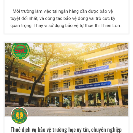
Môi trường làm việc tại ngân hàng cần được bảo vệ
tuyệt đối nhất, và công tác bảo vệ đóng vai trò cực kỳ
quan trọng. Thay vì sử dụng bảo vệ tự thuê thì Thiên Long
Hoàng khuyến cáo các ngân hàng nên sử dụng dịch vụ
bảo vệ chuyên nghiệp của các công ty uy tín để bên dịch
vụ san sẻ bớt khó khăn, trách nhiệm và chăm sóc tốt vấn
đề an ninh cho mình.
Thuê dịch vụ bảo vệ trường học uy tín, chuyên nghiệp