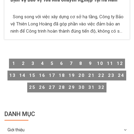
Song song với việc xây dựng cơ sở hạ tầng, Công ty Bảo
vệ Thiên Long Hoàng đã góp phần vào việc đảm bảo an
ninh để Công trinh hoàn thành đúng tiến độ, không có sự
cố đáng tiếc. Thiên Long Hoàng là một địa chỉ tin cậy để
các Qúy khách hàng tìm đến.
1
2
3
4
5
6
7
8
9
10
11
12
13
14
15
16
17
18
19
20
21
22
23
24
25
26
27
28
29
30
31
32
DANH MỤC
Giới thiệu