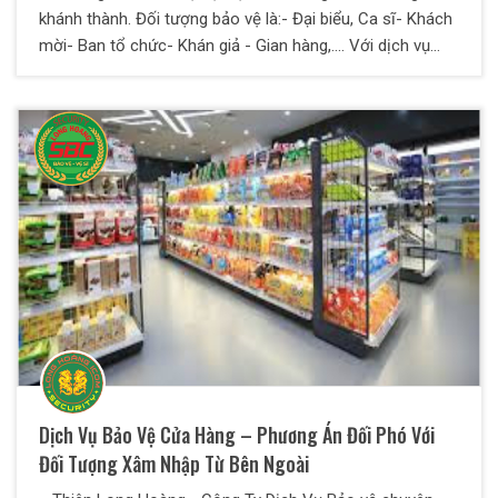
khánh thành. Đối tượng bảo vệ là:- Đại biểu, Ca sĩ- Khách
mời- Ban tổ chức- Khán giả - Gian hàng,.... Với dịch vụ
bảo vệ của Thiên Long Hoàng bạn hoàn toàn yên tâm để
dành nhiều thời gian và công sức tập trung vào công việc
kinh doanh của mình.
Dịch Vụ Bảo Vệ Cửa Hàng – Phương Án Đối Phó Với
Đối Tượng Xâm Nhập Từ Bên Ngoài