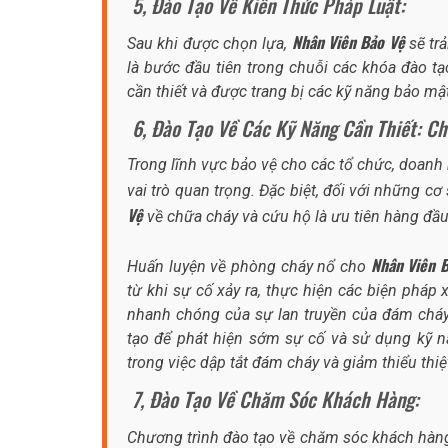
5, Đào Tạo Về Kiến Thức Pháp Luật:
Nhân Viên Bảo Vệ
Sau khi được chọn lựa,
sẽ trả
là bước đầu tiên trong chuỗi các khóa đào t
cần thiết và được trang bị các kỹ năng bảo mật
6, Đào Tạo Về Các Kỹ Năng Cần Thiết: Chữ
Trong lĩnh vực bảo vệ cho các tổ chức, doanh
vai trò quan trọng. Đặc biệt, đối với những c
Vệ
về chữa cháy và cứu hộ là ưu tiên hàng đầu
Nhân Viên 
Huấn luyện về phòng cháy nổ cho
từ khi sự cố xảy ra, thực hiện các biện pháp
nhanh chóng của sự lan truyền của đám cháy,
tạo để phát hiện sớm sự cố và sử dụng kỹ nă
trong việc dập tắt đám cháy và giảm thiểu thiệt
7, Đào Tạo Về Chăm Sóc Khách Hàng:
Chương trình đào tạo về chăm sóc khách hà