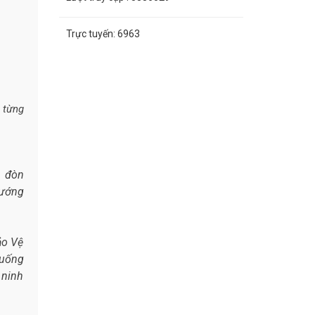
Trực tuyến:
6963
 từng
, đòn
hướng
ảo Vệ
huống
 ninh