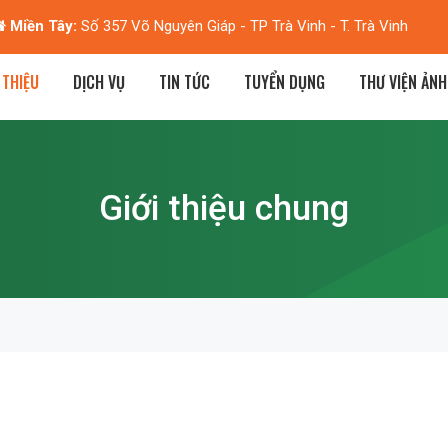
 Tàu:
Tầng 7 - Tòa nhà H6 - Khu Á Châu - Phan Huy Chú - TP Vĩnh 
 THIỆU
DỊCH VỤ
TIN TỨC
TUYỂN DỤNG
THƯ VIỆN ẢNH
Giới thiệu chung