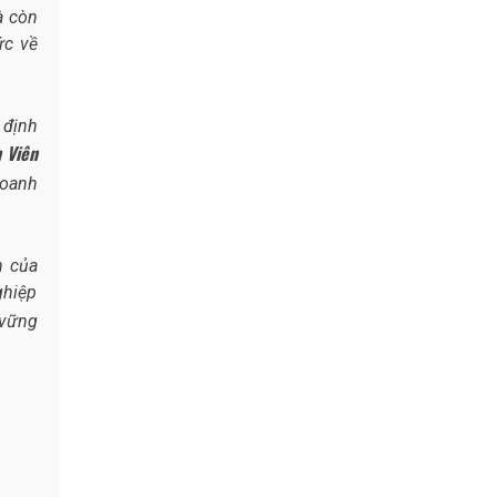
à còn
ức về
 định
 Viên
doanh
n của
ghiệp
 vững