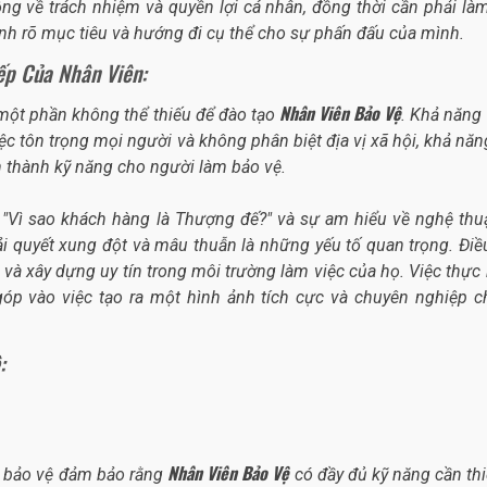
rộng về trách nhiệm và quyền lợi cá nhân, đồng thời cần phải là
ịnh rõ mục tiêu và hướng đi cụ thể cho sự phấn đấu của mình.
ếp Của Nhân Viên:
Nhân Viên Bảo Vệ
 một phần không thể thiếu để đào tạo
. Khả năng
ệc tôn trọng mọi người và không phân biệt địa vị xã hội, khả năn
nh thành kỹ năng cho người làm bảo vệ.
i "Vì sao khách hàng là Thượng đế?" và sự am hiểu về nghệ thu
i quyết xung đột và mâu thuẫn là những yếu tố quan trọng. Điề
và xây dựng uy tín trong môi trường làm việc của họ. Việc thực
óp vào việc tạo ra một hình ảnh tích cực và chuyên nghiệp c
:
Nhân Viên Bảo Vệ
g bảo vệ đảm bảo rằng
có đầy đủ kỹ năng cần thi