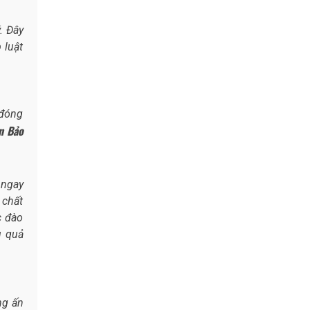
. Đây
 luật
 đóng
n Bảo
 ngay
 chất
c đào
u quả
ng ấn