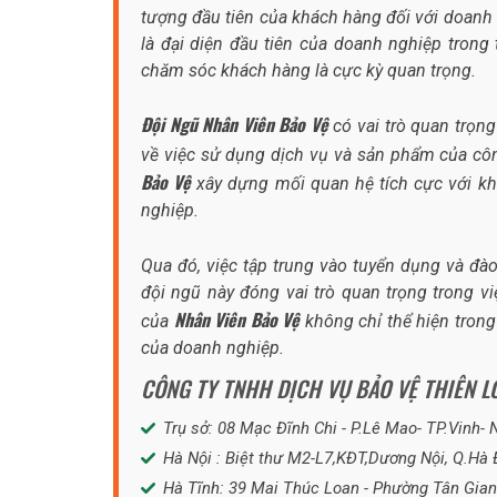
tượng đầu tiên của khách hàng đối với doanh
là đại diện đầu tiên của doanh nghiệp trong 
chăm sóc khách hàng là cực kỳ quan trọng.
Đội Ngũ Nhân Viên Bảo Vệ
có vai trò quan trọng
về việc sử dụng dịch vụ và sản phẩm của cô
Bảo Vệ
xây dựng mối quan hệ tích cực với kh
nghiệp.
Qua đó, việc tập trung vào tuyển dụng và đà
đội ngũ này đóng vai trò quan trọng trong 
Nhân Viên Bảo Vệ
của
không chỉ thể hiện tron
của doanh nghiệp.
CÔNG TY TNHH DỊCH VỤ BẢO VỆ THIÊN 
Trụ sở: 08 Mạc Đĩnh Chi - P.Lê Mao- TP.Vinh-
Hà Nội : Biệt thư M2-L7,KĐT,Dương Nội, Q.Hà 
Hà Tĩnh: 39 Mai Thúc Loan - Phường Tân Gian