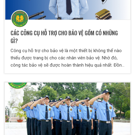
CÁC CÔNG CỤ HỖ TRỢ CHO BẢO VỆ GỒM CÓ NHỮNG
GÌ?
Công cụ hỗ trợ cho bảo vệ là một thiết bị không thể nào
thiếu được trang bị cho các nhân viên bảo vệ. Nhờ đó,
công tác bảo vệ sẽ được hoàn thành hiệu quả nhất. Đồng
thời, nó còn thể hiện sự chuyên nghiệp của đơn vị, công
ty cung cấp lực lượng bảo vệ. Vậy những công cụ hỗ trợ
bảo vệ nào cần thiết? Cách sử dụng ra sao? Hãy cùng
Bảo vệ Thiên Long Hoàng theo dõi ở bài viết dưới đây
nhé!