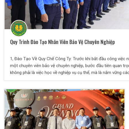
Quy Trình Đào Tạo Nhân Viên Bảo Vệ Chuyên Nghiệp
1, Đào Tạo Về Quy Chế Công Ty: Trước khi bắt đầu công việc 
một chuyên viên bảo vệ chuyên nghiệp, bước đầu tiên quan tr
không phải là việc học về nghiệp vụ cụ thể, mà là nắm vững cá
quy định và quy chế của công ty nơi bạn sẽ làm việc trong tươ
lai. Mọi nhân viên đều cần có hiểu biết sâu rộng về trách nhiệm
quyền lợi cá nhân, đồng thời cần phải làm chủ thông tin về các
định và quy chế để xác định rõ mục tiêu và hướng đi cụ thể ch
sự phấn đấu của mình. 2, Đào Tạo Về Văn Hóa Ứng Xử Và Gia
Tiếp Của Nhân Viên: Huấn luyện về văn hóa ứng xử và giao tiếp 
một phần không thể thiếu để đào tạo Nhân Viên Bảo Vệ. Khả 
chào đón khách một cách lịch sự, sự hiểu biết về việc tôn trọn