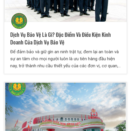
Dịch Vụ Bảo Vệ Là Gì? Đặc Điểm Và Điều Kiện Kinh
Doanh Của Dịch Vụ Bảo Vệ
Để đảm bảo và giữ gìn an ninh trật tự, đem lại an toàn và
sự an tâm cho mọi người luôn là ưu tiên hàng đầu hiện
nay, trở thành nhu cầu thiết yếu của các đơn vị, cơ quan,
tổ chức, doanh nghiệp, cá nhân,… Bên cạnh bảo vệ nội bộ
do các đơn vị trực tiếp tuyển dụng, xu hướng gần đây
xuất hiện một loại hình dịch vụ đó là dịch vụ bảo vệ.