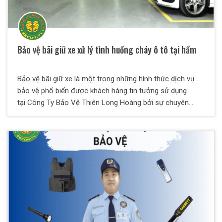
Bảo vệ bãi giữ xe xử lý tình huống cháy ô tô tại hầm
Bảo vệ bãi giữ xe là một trong những hình thức dịch vụ
bảo vệ phổ biến được khách hàng tin tưởng sử dụng
tại Công Ty Bảo Vệ Thiên Long Hoàng bởi sự chuyên
nghiệp lẫn hiệu quả an toàn. Nhân viên bảo vệ Thiên Long
Hoàng luôn được đào tạo kỹ càng về chuyên môn, nghiệp
vụ lẫn kỹ năng xử lý tình huống bất ngờ phát sinh tại mục
tiêu một cách nhanh chóng và hiệu quả đảm bảo an toàn
tuyệt đối cho đơn vị khách hàng.