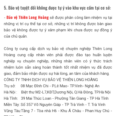
5. Bảo vệ tuyệt đối không được tự ý vào khu vực cấm tại cơ sở:
Bảo vệ Thiên Long Hoàng
-
sẽ được phân công làm nhiệm vụ tại
những vị trí cụ thể tại cơ sở, những vị trí không được bàn giao
bảo vệ không được tự ý xâm phạm khi chưa được sự đồng ý
của chủ quản.
Công ty cung cấp dịch vụ bảo vệ chuyên nghiệp Thiên Long
Hoàng cung cấp nhân viên phải được đào tạo huấn luyện
nghiệp vụ chuyên nghiệp, những nhân viên có ý thức trách
nhiệm luôn sẵn sàng hoàn thành tốt nhất nhiệm vụ đã được
giao, đảm bảo nhận được sự hài lòng, an tâm của khách hàng.
CÔNG TY TNHH DỊCH VỤ BẢO VỆ THIÊN LONG HOÀNG
Trụ sở: 08 Mạc Đĩnh Chi - P.Lê Mao- TP.Vinh- Nghệ An
Hà Nội : Biệt thư M2-L7,KĐT,Dương Nội, Q.Hà Đông, TP.Hà Nội
Hà Tĩnh: 39 Mai Thúc Loan - Phường Tân Giang - TP Hà Tĩnh
Miền Tây: Số 357 Võ Nguyên Giáp - TP Trà Vinh - T. Trà Vinh
Vũng Tàu:Tầng 7 - Tòa nhà H6 - Khu Á Châu - Phan Huy Chú -