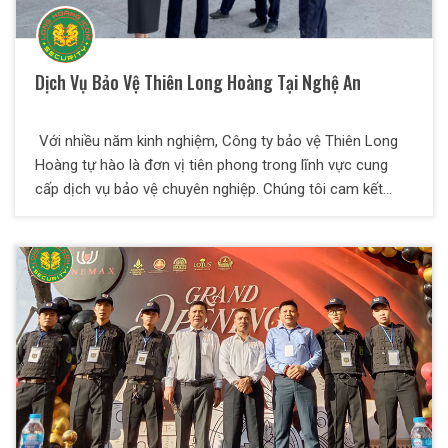
Dịch Vụ Bảo Vệ Thiên Long Hoàng Tại Nghệ An
Với nhiều năm kinh nghiệm, Công ty bảo vệ Thiên Long
Hoàng tự hào là đơn vị tiên phong trong lĩnh vực cung
cấp dịch vụ bảo vệ chuyên nghiệp. Chúng tôi cam kết
mang lại sự an tâm tuyệt đối cho khách hàng thông qua
đội ngũ nhân viên được đào tạo bài bản, cùng với các giải
pháp bảo vệ tối ưu, linh hoạt, giá cả cạnh tranh, phù hợp
với mọi nhu cầu và điều kiện cụ thể của từng doanh
nghiệp.