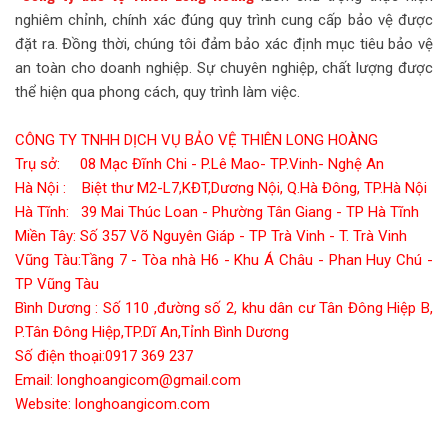
nghiêm chỉnh, chính xác đúng quy trình cung cấp bảo vệ được
đặt ra. Đồng thời, chúng tôi đảm bảo xác định mục tiêu bảo vệ
an toàn cho doanh nghiệp. Sự chuyên nghiệp, chất lượng được
thể hiện qua phong cách, quy trình làm việc.
CÔNG TY TNHH DỊCH VỤ BẢO VỆ THIÊN LONG HOÀNG
Trụ sở: 08 Mạc Đĩnh Chi - P.Lê Mao- TP.Vinh- Nghệ An
Hà Nội : Biệt thư M2-L7,KĐT,Dương Nội, Q.Hà Đông, TP.Hà Nội
Hà Tĩnh: 39 Mai Thúc Loan - Phường Tân Giang - TP Hà Tĩnh
Miền Tây: Số 357 Võ Nguyên Giáp - TP Trà Vinh - T. Trà Vinh
Vũng Tàu:Tầng 7 - Tòa nhà H6 - Khu Á Châu - Phan Huy Chú -
TP Vũng Tàu
Bình Dương : Số 110 ,đường số 2, khu dân cư Tân Đông Hiệp B,
P.Tân Đông Hiệp,TP.Dĩ An,Tỉnh Bình Dương
Số điện thoại:0917 369 237
Email: longhoangicom@gmail.com
Website: longhoangicom.com