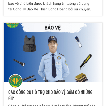
bảo vệ phổ biến được khách hàng tin tưởng sử dụng
tại Công Ty Bảo Vệ Thiên Long Hoàng bởi sự chuyên
nghiệp lẫn hiệu quả an toàn. Nhân viên bảo vệ Thiên Long
Hoàng luôn được đào tạo kỹ càng về chuyên môn, nghiệp
vụ lẫn kỹ năng xử lý tình huống bất ngờ phát sinh tại mục
tiêu một cách nhanh chóng và hiệu quả đảm bảo an toàn
tuyệt đối cho đơn vị khách hàng.
CÁC CÔNG CỤ HỖ TRỢ CHO BẢO VỆ GỒM CÓ NHỮNG
GÌ?
Công cụ hỗ trợ cho bảo vệ là một thiết bị không thể nào