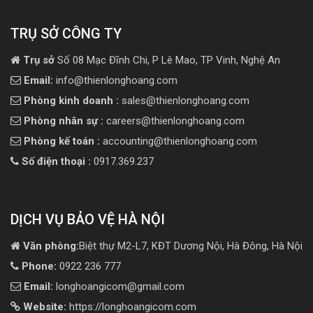
TRỤ SỞ CÔNG TY
Trụ sở
Số 08 Mạc Đĩnh Chi, P Lê Mao, TP Vinh, Nghệ An
Email:
info@thienlonghoang.com
Phòng kinh doanh :
sales@thienlonghoang.com
Phòng nhân sự :
careers@thienlonghoang.com
Phòng kế toán :
accounting@thienlonghoang.com
Số điện thoại :
0917.369.237
DỊCH VỤ BẢO VỆ HÀ NỘI
Văn phòng:
Biệt thự M2-L7, KĐT Dương Nội, Hà Đông, Hà Nội
Phone:
0922 236 777
Email:
longhoangicom@gmail.com
Website:
https://longhoangicom.com