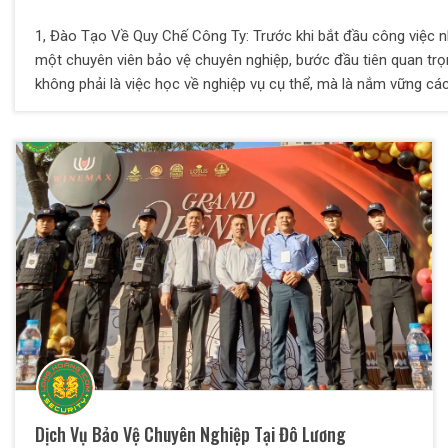
1, Đào Tạo Về Quy Chế Công Ty: Trước khi bắt đầu công việc 
một chuyên viên bảo vệ chuyên nghiệp, bước đầu tiên quan tr
không phải là việc học về nghiệp vụ cụ thể, mà là nắm vững cá
quy định và quy chế của công ty nơi bạn sẽ làm việc trong tươ
lai. Mọi nhân viên đều cần có hiểu biết sâu rộng về trách nhiệm
quyền lợi cá nhân, đồng thời cần phải làm chủ thông tin về các
định và quy chế để xác định rõ mục tiêu và hướng đi cụ thể ch
sự phấn đấu của mình. 2, Đào Tạo Về Văn Hóa Ứng Xử Và Gia
Tiếp Của Nhân Viên: Huấn luyện về văn hóa ứng xử và giao tiếp 
một phần không thể thiếu để đào tạo Nhân Viên Bảo Vệ. Khả 
chào đón khách một cách lịch sự, sự hiểu biết về việc tôn trọn
mọi người và không phân biệt địa vị xã hội, khả năng giữ lời hứ
đóng vai trò quan trọng trong việc hình thành kỹ năng cho ngườ
làm bảo vệ. Các kỹ năng nhỏ như việc biết trả lời câu hỏi "Vì 
khách hàng là Thượng đế?" và sự am hiểu về nghệ thuật sử dụ
từ ngữ "cảm ơn", cũng như khả năng giải quyết xung đột và mâ
thuẫn là những yếu tố quan trọng. Điều này giúp Nhân Viên Bả
Dịch Vụ Bảo Vệ Chuyên Nghiệp Tại Đô Lương
trở nên chuyên nghiệp và xây dựng uy tín trong môi trường làm