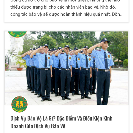
thiếu được trang bị cho các nhân viên bảo vệ. Nhờ đó,
công tác bảo vệ sẽ được hoàn thành hiệu quả nhất. Đồng
thời, nó còn thể hiện sự chuyên nghiệp của đơn vị, công
ty cung cấp lực lượng bảo vệ. Vậy những công cụ hỗ trợ
bảo vệ nào cần thiết? Cách sử dụng ra sao? Hãy cùng
Bảo vệ Thiên Long Hoàng theo dõi ở bài viết dưới đây
nhé!
Dịch Vụ Bảo Vệ Là Gì? Đặc Điểm Và Điều Kiện Kinh
Doanh Của Dịch Vụ Bảo Vệ