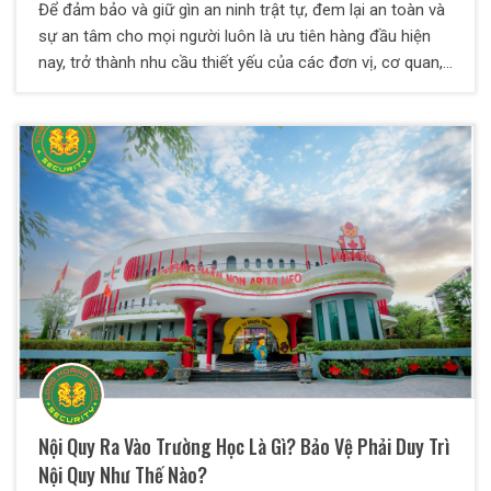
Để đảm bảo và giữ gìn an ninh trật tự, đem lại an toàn và
sự an tâm cho mọi người luôn là ưu tiên hàng đầu hiện
nay, trở thành nhu cầu thiết yếu của các đơn vị, cơ quan,
tổ chức, doanh nghiệp, cá nhân,… Bên cạnh bảo vệ nội bộ
do các đơn vị trực tiếp tuyển dụng, xu hướng gần đây
xuất hiện một loại hình dịch vụ đó là dịch vụ bảo vệ.
Nội Quy Ra Vào Trường Học Là Gì? Bảo Vệ Phải Duy Trì
Nội Quy Như Thế Nào?