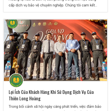
cấp dịch vụ bảo vệ chuyên nghiệp. Chúng tôi cam kết
mang lại sự an tâm tuyệt đối cho khách hàng thông qua
đội ngũ nhân viên được đào tạo bài bản, cùng với các giải
pháp bảo vệ tối ưu, linh hoạt, giá cả cạnh tranh, phù hợp
với mọi nhu cầu và điều kiện cụ thể của từng doanh
nghiệp.
Lợi Ích Của Khách Hàng Khi Sử Dụng Dịch Vụ Của
Thiên Long Hoàng
Trong bối cảnh xã hội ngày càng phát triển, việc đảm bảo